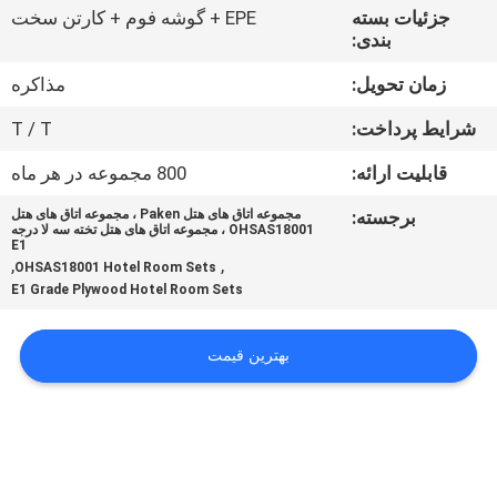
کنترل
جزئیات بسته
EPE + گوشه فوم + کارتن سخت
بندی:
کیفیت
زمان تحویل:
مذاکره
با
شرایط پرداخت:
T / T
ما
قابلیت ارائه:
800 مجموعه در هر ماه
تماس
برجسته:
مجموعه اتاق های هتل Paken ، مجموعه اتاق های هتل
بگیرید
OHSAS18001 ، مجموعه اتاق های هتل تخته سه لا درجه
E1
,
,
OHSAS18001 Hotel Room Sets
E1 Grade Plywood Hotel Room Sets
درخواست
نقل
بهترین قیمت
قول
نقشه
سایت