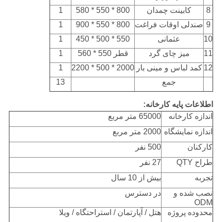
8
کابینت چمدان
800 * 550 * 580
1
9
صندلی اوقات فراغت
800 * 550 * 900
1
10
عثمانی
550 * 500 * 450
1
11
میز چای گرد
قطر 550 * 560
1
12
کمد لباس و مینی بار
2000 * 500 * 2200
1
جمع
13
اطلاعات پایه کارخانه:
اندازه کارخانه
65000 متر مربع
اندازه نمایشگاه
2000 متر مربع
کارکنان
500 نفر
طراح QTY
27 نفر
تجربه
بیش از 10 سال
نصب شده و
در دسترس
ODM
محدوده پروژه
هتل / آپارتمان / استراحتگاه / ویلا