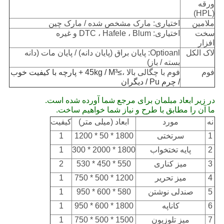
ورقه
(HPL)
ملامین
اختیاری: مارک مشخص شده / مارک چین
سخت
اختیاری: DTC ، Hafele ، Blum و غیره
افزار
لاک الکل
Optioanl: پایان براق (پایان دانه) / پایان مات (دانه
بسته / باز)
فوم
فوم با چگالی بالا ،
≥45kg / M³ + پارچه با کیفیت خوب
/ چرم Pu / دیگران
در زیر ابعاد مبلمان برای مرجع شما آورده شده است.
ما آن را مطابق با طرح و نیاز شما خواهیم ساخت.
نه
مورد
ابعاد (میلی متر)
کیفیت
1
سرتختی
1800 * 50 * 1200
1
2
پایه تختخواب
1800 * 2000 * 300
1
3
میز کناری
550 * 450 * 530
2
4
میز تحریر
1200 * 500 * 750
1
5
صندلی نوشتن
580 * 600 * 950
1
6
کاناپه
1800 * 600 * 950
1
7
میز تلوزیون
1500 * 500 * 750
1