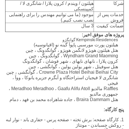
شرکا
هیلتون / ویندم / کرون پلازا / شانگری لا /
کمپینسکی
خدمات پس از
موجود (ما می توانیم مهندس را برای راهنمایی
فروش
نصب نصب کنیم.)
ضمانت کیفیت
3 سال
پروژه های موفق اخیر:
Kempinski Residences گوانگژو
هیلتون پورت مورسبی پاپوآ گینه نو (اقیانوسیه)
هتل هیلتون هویژو لانگمن هویژو ، گوانگدونگ ، چین
Wyndham Grand Maoming ، گوانگدونگ ، چین
کرون پلازا ، نانهای نایهای ، شهر فوشان ، گوانگدونگ
هتل سوفیتل ، شهر یولین یولین ، گوانگشی ، چین
Crowne Plaza Hotel Beihai Beihai City ، گوانگشی ، چین
شانگری لا فیجیان استراحتگاه و آبگرم جزیره یانوکا ، ووآ ،
فیجی
Raffles مالدیو Meradhoo Meradhoo ، Gaafu Alifu Atoll ،
جمهوری مالدیو
هتل Braira Dammam ، جاده شاهزاده محمد بن فهد ، دمام
پنج کارگاه:
1. کارگاه صفحه: برش تخته - صفحه پرس - حفاری باند - نوار لبه
- روکش چسباندن - مونتاژ