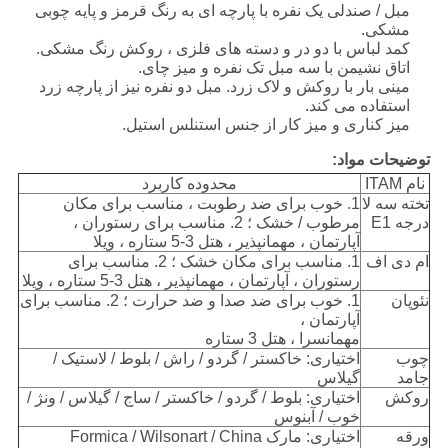
مبل / صندلی یک نفره با پارچه ای به رنگ قرمز و پایه چوبی
مشکی.
کمد لباس با دو در و دسته های فلزی ، روکش رنگ مشکی.
اتاق نشیمن با سه مبل تک نفره و میز چای.
مینی بار با روکش و لاک زرد. مبل دو نفره نیز از پارچه زرد
استفاده می کند.
میز کناری و میز کار از جنس استنلس استیل.
توضیحات مواد:
نام ITAM
محدوده کاربرد
تخته سه لا
1. خوب برای ضد رطوبت ، مناسب برای مکان
درجه E1
مرطوب / خشک ؛ 2. مناسب برای رستوران ،
آپارتمان ، مهمانپذیر ، هتل 3-5 ستاره ، ویلا
ام دی اف
1. مناسب برای مکان خشک ؛ 2. مناسب برای
رستوران ، آپارتمان ، مهمانپذیر ، هتل 3-5 ستاره ، ویلا
نئوپان
1. خوب برای ضد صدا و ضد حرارت ؛ 2. مناسب برای
آپارتمان ،
مهمانسرا ، هتل 3 ستاره
چوب
اختیاری: خاکستر / گردو / راش / بلوط / لاستیک /
جامد
گیلاس
روکش
اختیاری: بلوط / گردو / خاکستر / ساج / گیلاس / ونژ /
خوب / آبنوس
ورقه
اختیاری: مارک Formica / Wilsonart / China