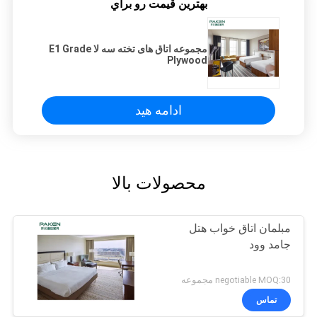
بهترين قيمت رو براي
مجموعه اتاق های تخته سه لا E1 Grade
Plywood
ادامه هید
محصولات بالا
مبلمان اتاق خواب هتل
جامد وود
negotiable MOQ:30 مجموعه
تماس