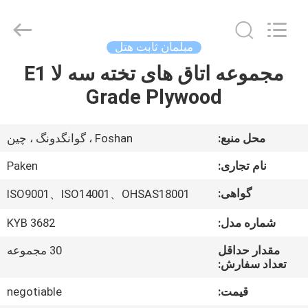
Foshan
Paken
Furniture
Co.,
Ltd..
مبلمان ثابت هتل
All
Rights
Reserved.
مجموعه اتاق های تخته سه لا E1
صفحه
Grade Plywood
اصلی
محصولات
محل منبع:
Foshan ، گوانگدونگ ، چین
نام تجاری:
Paken
درباره
گواهی:
ISO9001、ISO14001、OHSAS18001
ما
شماره مدل:
KYB 3682
تور
مقدار حداقل
30 مجموعه
تعداد سفارش:
کارخانه
قیمت:
negotiable