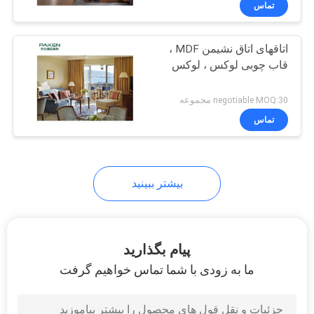
تماس
58
مبلمان هتل پنج ستاره
اتاقهای اتاق نشیمن MDF ،
قاب چوبی لوکس ، لوکس
negotiable MOQ:30 مجموعه
تماس
20
بیشتر ببینید
مبل هتل مبل
پیام بگذارید
ما به زودی با شما تماس خواهیم گرفت
39