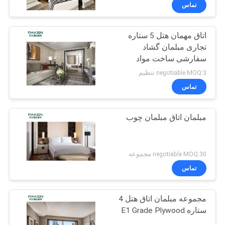
کنترل
تماس
کیفیت
اتاق مهمان هتل 5 ستاره
تجاری مبلمان گشاد
با
سفارشی ساخت مواد
ما
negotiable MOQ:3 تنظیم
تماس
تماس
بگیرید
مبلمان اتاق مبلمان چوب
درخواست
نقل
negotiable MOQ:30 مجموعه
تماس
قول
مجموعه مبلمان اتاق هتل 4
نقشه
ستاره E1 Grade Plywood
سایت