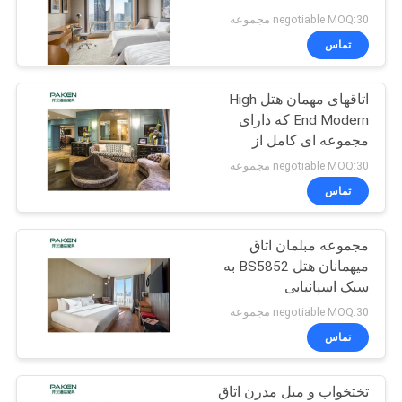
negotiable MOQ:30 مجموعه
تماس
PRIVACY
POLICY
اتاقهای مهمان هتل High
End Modern که دارای
مجموعه ای کامل از
مبلمان هستند
negotiable MOQ:30 مجموعه
تماس
مجموعه مبلمان اتاق
میهمانان هتل BS5852 به
سبک اسپانیایی
negotiable MOQ:30 مجموعه
تماس
تختخواب و مبل مدرن اتاق