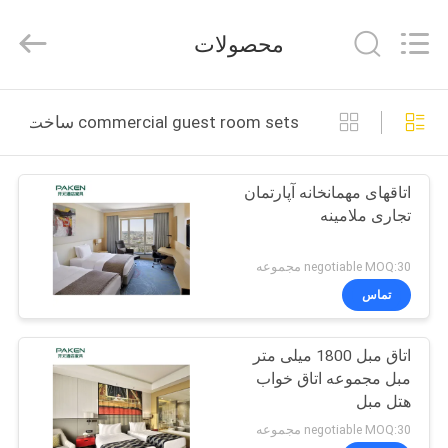
Foshan
Paken
Furniture
محصولات
Co.,
Ltd..
All
Rights
Reserved.
صفحه
commercial guest room sets ساخت آنلاین
اصلی
اتاقهای مهمانخانه آپارتمان
محصولات
تجاری ملامینه
درباره
negotiable MOQ:30 مجموعه
ما
تماس
اتاق مبل 1800 میلی متر
تور
مبل مجموعه اتاق خواب
کارخانه
هتل مبل
negotiable MOQ:30 مجموعه