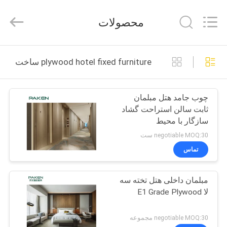
Foshan
Paken
Furniture
محصولات
Co.,
Ltd..
All
Rights
Reserved.
صفحه
plywood hotel fixed furniture ساخت آنلاین
اصلی
چوب جامد هتل مبلمان
محصولات
ثابت سالن استراحت گشاد
سازگار با محیط
درباره
negotiable MOQ:30 ست
ما
تماس
مبلمان داخلی هتل تخته سه
تور
لا E1 Grade Plywood
کارخانه
negotiable MOQ:30 مجموعه