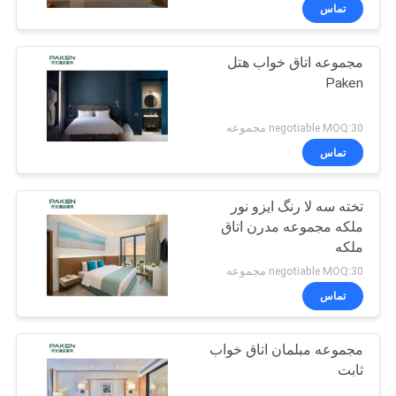
کنترل
تماس
کیفیت
مجموعه اتاق خواب هتل
Paken
با
ما
negotiable MOQ:30 مجموعه
تماس
تماس
بگیرید
تخته سه لا رنگ ایزو نور
ملکه مجموعه مدرن اتاق
درخواست
ملکه
نقل
negotiable MOQ:30 مجموعه
تماس
قول
مجموعه مبلمان اتاق خواب
نقشه
ثابت
سایت