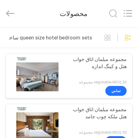
Foshan
Paken
Furniture
محصولات
Co.,
Ltd..
All
Rights
Reserved.
صفحه
queen size hotel bedroom sets ساخت آنلاین
اصلی
مجموعه مبلمان اتاق خواب
محصولات
هتل و کینگ اندازه
درباره
negotiable MOQ:30 مجموعه
ما
تماس
مجموعه مبلمان اتاق خواب
تور
هتل ملکه چوب جامد
کارخانه
negotiable MOQ:30 مجموعه