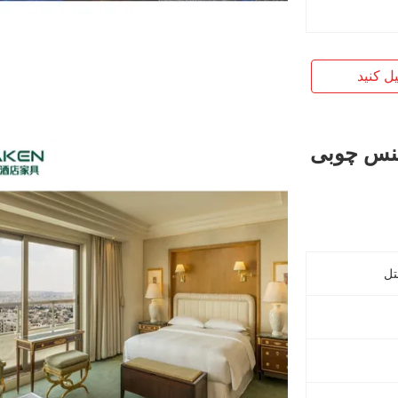
یل کنید
جنس چوبی
تل