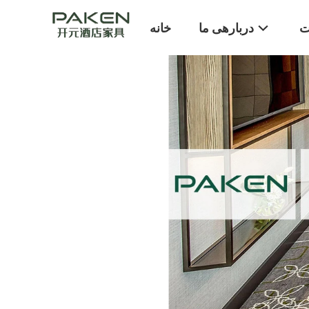
ت
دربارهی ما
خانه