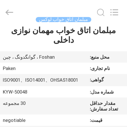
Foshan
Paken
Furniture
Co.,
Ltd..
مبلمان اتاق خواب لوکس
All
Rights
Reserved.
مبلمان اتاق خواب مهمان نوازی
صفحه
داخلی
اصلی
محصولات
محل منبع:
Foshan ، گوانگدونگ ، چین
نام تجاری:
Paken
درباره
گواهی:
ISO9001、ISO14001、OHSAS18001
ما
شماره مدل:
KYW-50048
تور
مقدار حداقل
30 مجموعه
تعداد سفارش:
کارخانه
قیمت:
negotiable