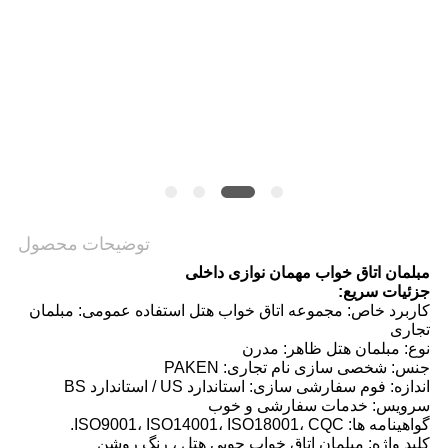
PRIVACY
POLICY
توضیحات محصول
مبلمان اتاق خواب مهمان نوازی داخلی
جزئیات سریع:
کاربرد خاص: مجموعه اتاق خواب هتل استفاده عمومی: مبلمان
تجاری
نوع: مبلمان هتل ظاهر: مدرن
جنس: شخصی سازی نام تجاری: PAKEN
اندازه: فوم سفارشی سازی: استاندارد US / استاندارد BS
سرویس: خدمات سفارشی و خوب
گواهینامه ها: ISO9001، ISO14001، ISO18001، CQC.
کلید واژه: مبلمان اتاق خواب چوبی هتل ، رنگ روشن