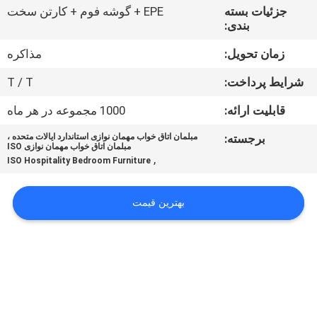
کنترل
جزئیات بسته
EPE + گوشه فوم + کارتن سخت
بندی:
کیفیت
زمان تحویل:
مذاکره
با
شرایط پرداخت:
T / T
ما
قابلیت ارائه:
1000 مجموعه در هر ماه
تماس
برجسته:
مبلمان اتاق خواب مهمان نوازی استاندارد ایالات متحده ،
بگیرید
مبلمان اتاق خواب مهمان نوازی ISO
,
ISO Hospitality Bedroom Furniture
درخواست
بهترین قیمت
نقل
قول
نقشه
سایت