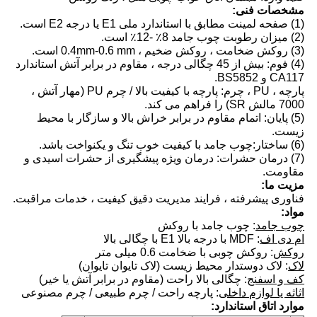
مشخصات فنی:
(1) صفحه لمینت مطابق با استاندارد ملی E1 یا درجه E2 است.
(2) میزان رطوبت چوب جامد 8٪ -12٪ است.
(3) روکش ضخامت ، روکش ضخیم ، 0.4mm-0.6 mm است.
(4) فوم: بیش از 4
5
چگالی درجه ، مقاوم در برابر آتش استاندارد
CA117 و BS5852.
پارچه ، PU ، چرم: پارچه با کیفیت بالا / چرم PU (مهار آتش ،
7000 مالش SR) را فراهم می کند.
(5) پایان: اتمام مقاوم در برابر خراش بالا و سازگار با محیط
زیست.
(6) ساختار:
چوب جامد با کیفیت خوب
تنگ و یکنواخت باشد.
(7) درمان حشرات: درمان ویژه پیشگیری از حشرات اسیدی و
مقاومت.
مزیت ما:
فناوری پیشرفته ، فرایند مدیریت دقیق کیفیت ، خدمات مراقبت.
مواد:
چوب جامد
: چوب جامد با روکش
ام دی اف
: MDF با درجه بالا E1 با چگالی بالا
روکش
: روکش چوبی با ضخامت 0.6 میلی متر
لاک
: لاک دوستدار محیط زیست (لاک تایوان تایوان)
کف و اسفنج
: چگالی بالا راحت (مقاوم در برابر آتش یا خیر)
اثاثه یا لوازم داخلی
: پارچه راحت / چرم طبیعی / چرم مصنوعی
موارد اتاق استاندارد: