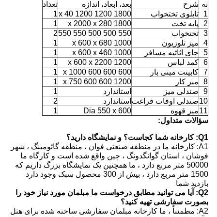
نه
شرح
بعد، ابعاد، اندازه
تعداد
1
تابلوی تختخواب
1800 x 40 1200 1200
1
2
پایه تخت
1800 x 2000 x 280
1
3
تختخواب
550 500 500 550 550
2
4
میز تلوزیون
1000 x 600 x 680
1
5
جای اثاثیه مسافر
1000 x 600 x 460
1
6
كمد لباس
1200 x 600 x 2200
1
7
کابینت مینی بار
600 600 600 x 1000
1
8
میز کار
1200 600 600 x 750
1
9
صندلی میز
استاندارد
1
10
صندلی اوقات فراغت
استاندارد
2
11
میز قهوه
Dia 550 x 600
1
سؤالات متداول:
Q1: کارخانه شما کجاست؟ و نمایشگاه دارید؟
A1: کارخانه ما در منطقه صنعتی فوان ، منطقه گائومینگ ، شهر
فوشان ، استان گوانگدونگ ، چین واقع شده است و کارگاه ما
50000 متر مربع دارد ، ما همچنین یک نمایشگاه بزرگ داریم که
1500 متر مربع دارد ، بیش از 300 محصول سبک وجود دارد
بازدید شما
Q2: آیا می توانید مطابق درخواست ما مبلمان مورد نیاز خود را
بصورت سفارشی تهیه کنید؟
A2: مطمئناً ، ما کارخانه مبلمان سفارشی ساخته شده برای هتل