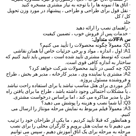
· اتاق ها / نمونه ها را با توجه به نیاز مشتری مسخره کنید
· نقل قول برای طراحی و طراحی ، پیشنهاد در مورد وزن تحویل
کل / کل
جلد
· راهنمای نصب را ارائه دهید
· خدمات پس از فروش خوب ، تضمین کیفیت
س FAالات متداول:
Q1: معمولاً چگونه محصولات را تأیید می کنیم؟
A1: اول ، اندازه ، مواد و برخی جزئیات خاص آیا همان نقاشی
است که توسط مشتری تأیید شده است ، سپس باید تأیید کنیم که
ساختار به اندازه کافی قوی است.
Q2: چه کسی در تأیید محصولات شرکت خواهد کرد؟
A2: مشتری یا نماینده وی ، مدیر کارخانه ، مدیر هر بخش ، طراح
و فروشنده مسئول پروژه.
اگر موردی برای هتل مناسب نباشد یا برای استفاده راحت نباشد
، یا مشکلات احتمالی وجود داشته باشد ، طراح ما برای یافتن راه
حل با مدیر مذاکره می کند ، اما براساس درخواست مشتری.
Q3: آیا شما نصب و هزینه را پوشش می دهید؟
A3: معمولاً فیلم مربوط به نمایش مرحله مونتاژ را ارسال می
کنیم.
و همانطور که قبلا تأیید کردیم ، ما یکی از طراحان خود را ترتیب
می دهیم تا به سایت هتل برویم و کارگران محلی را برای نصب
مرحله به مرحله برای یک اتاق آموزش دهیم ، سپس می توانیم