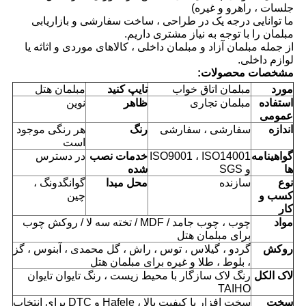
جلسات ، راهرو و غیره)
ما توانایی درجه یک در طراحی ، ساخت سفارشی و بازاریابی
مبلمان را با توجه به نیاز مشتری داریم.
از جمله مبلمان آزاد و مبلمان داخلی ، کالاهای موردی و اثاثه یا
لوازم داخلی.
مشخصات محصولات:
مورد
مبلمان اتاق خواب
تایپ کنید
مبلمان هتل
استفاده
مبلمان تجاری
ظاهر
نوین
عمومی
اندازه
سفارشی ، سفارشی
رنگ
هر رنگی موجود
است
گواهینامه
ISO9001 ، ISO14001
خدمات نصب
در دسترس
ها
و SGS
شده
نوع
سازنده
محل مبدا
گوانگدونگ ،
کسب و
چین
کار
مواد
چوب ، چوب جامد / MDF / تخته سه لا / روکش چوب
برای مبلمان هتل
روکش
گردو ، گیلاس ، توس ، راش ، گل محمدی ، آبنوس ، گز
، بلوط ، طلا و غیره برای مبلمان هتل
لاک الکل
رنگ لاک سازگار با محیط زیست ، رنگ تایوان تایوان
TAIHO
سخت
سخت افزار با کیفیت بالا ، Hafele و DTC برای انتخاب