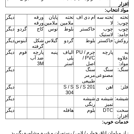
افزار
مواد
انتخاب
:
تخته
تخته سه
ام دی اف
تخته
پایان
ورقه
دیگر
چوب:
لا
ملامین
ملامین
ورقه
چوب
چوب
خاکستر
بلوط
توس
کاج
گردو
دیگر
جامد:
لاستیک
روکش:
خاکستر
بلوط
گردو
گیلاس
شکل
آبنوس
دیگر
گرفته
به
پارچه
چرم PU /
الیاف
پنبه
پارچه
فوم
دیگر
علاوه
PVC /
پلی
ضد آب
مواد:
اصل
استر
3M
سنگ:
سنگ
سنگ
دیگر
مصنوعی
مرمر
طبیعی
فلز:
اهن
S / S 201
S / S
دیگر
304
شیشه:
شیشه ی
شیشه
دیگر
تمیز
رنگی
سخت
DTC
بلوم
هافله
دیگر
افزار:
خدمات خوب:
· از مبلمان اتاق خواب / لابی / رستوران و غیره مشاوره بگیرید