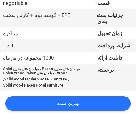
کنترل
قیمت:
negotiable
کیفیت
جزئیات بسته
EPE + گوشه فوم + کارتن سخت
بندی:
با
زمان تحویل:
مذاکره
ما
شرایط پرداخت:
T / T
تماس
قابلیت ارائه:
1000 مجموعه در هر ماه
بگیرید
برجسته:
مبلمان هتل مدرن Paken ، مبلمان هتل مدرن Solid
Wood ، مبلمان هتل Solen Wood Paken
,
,
Solid Wood Modern Hotel Furniture
درخواست
Solid Wood Paken Hotel Furniture
نقل
قول
بهترین قیمت
نقشه
سایت