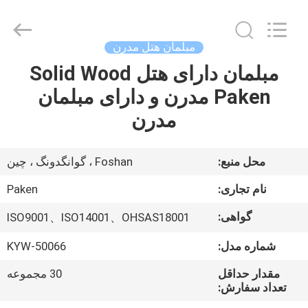
Foshan
Paken
Furniture
Co.,
Ltd..
مبلمان هتل مدرن
All
Rights
Reserved.
مبلمان دارای هتل Solid Wood
صفحه
Paken مدرن و دارای مبلمان
اصلی
مدرن
محصولات
محل منبع:
Foshan ، گوانگدونگ ، چین
درباره
نام تجاری:
Paken
ما
گواهی:
ISO9001、ISO14001、OHSAS18001
شماره مدل:
KYW-50066
تور
کارخانه
مقدار حداقل
30 مجموعه
تعداد سفارش: