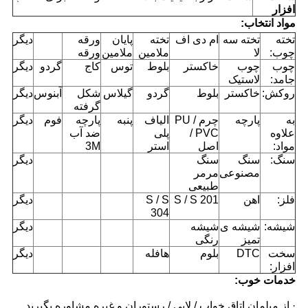
افزار
مواد
انتخاب
:
تخته
تخته سه
ام دی اف
تخته
پایان
ورقه
دیگر
چوب:
لا
ملامین
ملامین
ورقه
چوب
چوب
خاکستر
بلوط
توس
کاج
گردو
دیگر
جامد:
لاستیک
روکش:
خاکستر
بلوط
گردو
گیلاس
شکل
آبنوس
دیگر
گرفته
به
پارچه
چرم PU /
الیاف
پنبه
پارچه
فوم
دیگر
علاوه
PVC /
پلی
ضد آب
مواد:
اصل
استر
3M
سنگ:
سنگ
سنگ
دیگر
مصنوعی
مرمر
طبیعی
فلز:
اهن
S / S 201
S / S
دیگر
304
شیشه:
شیشه ی
شیشه
دیگر
تمیز
رنگی
سخت
DTC
بلوم
هافله
دیگر
افزار:
خدمات خوب:
· از مبلمان اتاق خواب / لابی / رستوران و غیره مشاوره بگیرید