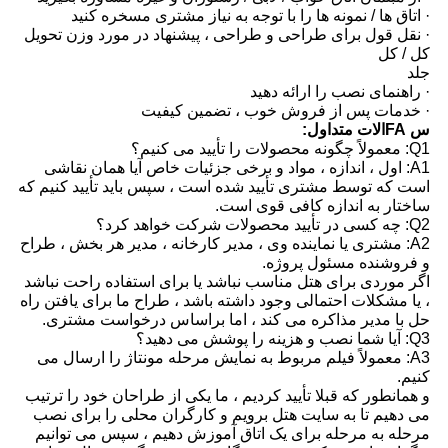
· اتاق ها / نمونه ها را با توجه به نیاز مشتری مسخره کنید
· نقل قول برای طراحی و طراحی ، پیشنهاد در مورد وزن تحویل
کل / کل
جلد
· راهنمای نصب را ارائه دهید
· خدمات پس از فروش خوب ، تضمین کیفیت
س FAالات متداول:
Q1: معمولاً چگونه محصولات را تأیید می کنیم؟
A1: اول ، اندازه ، مواد و برخی جزئیات خاص آیا همان نقاشی
است که توسط مشتری تأیید شده است ، سپس باید تأیید کنیم که
ساختار به اندازه کافی قوی است.
Q2: چه کسی در تأیید محصولات شرکت خواهد کرد؟
A2: مشتری یا نماینده وی ، مدیر کارخانه ، مدیر هر بخش ، طراح
و فروشنده مسئول پروژه.
اگر موردی برای هتل مناسب نباشد یا برای استفاده راحت نباشد
، یا مشکلات احتمالی وجود داشته باشد ، طراح ما برای یافتن راه
حل با مدیر مذاکره می کند ، اما براساس درخواست مشتری.
Q3: آیا شما نصب و هزینه را پوشش می دهید؟
A3: معمولاً فیلم مربوط به نمایش مرحله مونتاژ را ارسال می
کنیم.
و همانطور که قبلا تأیید کردیم ، ما یکی از طراحان خود را ترتیب
می دهیم تا به سایت هتل برویم و کارگران محلی را برای نصب
مرحله به مرحله برای یک اتاق آموزش دهیم ، سپس می توانیم