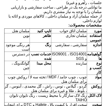
جلسات ، راهرو و غیره)
ما توانایی درجه یک در طراحی ، ساخت سفارشی و بازاریابی
مبلمان را با توجه به نیاز مشتری داریم.
از جمله مبلمان آزاد و مبلمان داخلی ، کالاهای موردی و اثاثه یا
لوازم داخلی.
مشخصات محصولات:
مورد
مبلمان اتاق خواب
تایپ کنید
مبلمان هتل
استفاده
مبلمان تجاری
ظاهر
نوین
عمومی
اندازه
سفارشی ، سفارشی
رنگ
هر رنگی موجود
است
گواهینامه
ISO9001 ، ISO14001
خدمات نصب
در دسترس
ها
و SGS
شده
نوع
سازنده
محل مبدا
گوانگدونگ ،
کسب و
چین
کار
مواد
چوب ، چوب جامد / MDF / تخته سه لا / روکش چوب
برای مبلمان هتل
روکش
گردو ، گیلاس ، توس ، راش ، گل محمدی ، آبنوس ، گز
، بلوط ، طلا و غیره برای مبلمان هتل
لاک الکل
رنگ لاک سازگار با محیط زیست ، رنگ تایوان تایوان
TAIHO
سخت
سخت افزار با کیفیت بالا ، Hafele و DTC برای انتخاب