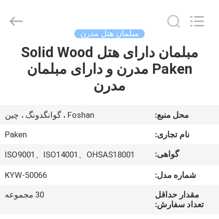
Foshan
Paken
Furniture
Co.,
Ltd..
مبلمان هتل مدرن
All
Rights
Reserved.
مبلمان دارای هتل Solid Wood
صفحه
Paken مدرن و دارای مبلمان
اصلی
مدرن
محصولات
محل منبع:
Foshan ، گوانگدونگ ، چین
درباره
نام تجاری:
Paken
ما
گواهی:
ISO9001、ISO14001、OHSAS18001
شماره مدل:
KYW-50066
تور
کارخانه
مقدار حداقل
30 مجموعه
تعداد سفارش: