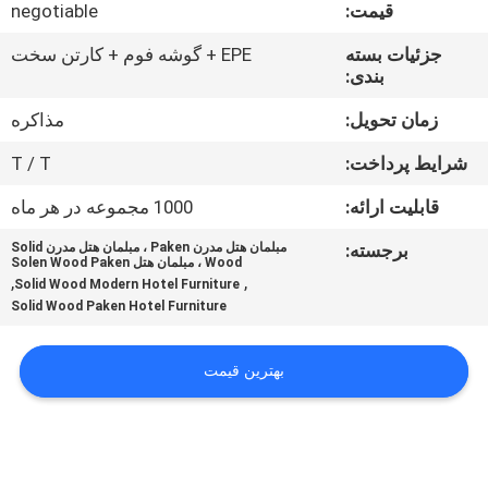
کنترل
قیمت:
negotiable
کیفیت
جزئیات بسته
EPE + گوشه فوم + کارتن سخت
بندی:
با
زمان تحویل:
مذاکره
ما
شرایط پرداخت:
T / T
تماس
قابلیت ارائه:
1000 مجموعه در هر ماه
بگیرید
برجسته:
مبلمان هتل مدرن Paken ، مبلمان هتل مدرن Solid
Wood ، مبلمان هتل Solen Wood Paken
,
,
Solid Wood Modern Hotel Furniture
درخواست
Solid Wood Paken Hotel Furniture
نقل
قول
بهترین قیمت
نقشه
سایت