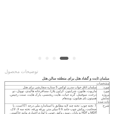
PRIVACY
POLICY
توضیحات محصول
مبلمان ثابت و گشاد هتل برای منطقه سالن هتل
مشخصات
مورد:
مبلمان اتاق خواب مدرن لوکس 5 ستاره سفارشی برای هتل
مورد
ماریوت، هلتون، شرایتون، کراون پلازا، مسافرخانه هالیدی، نووتل، دو
پروژه
درخت، سوفیتل، گرند حیات، هایت ریجنسی، پارک هایت، سنت رجیس،
نمایش
همپتون بای هیلتون، ویندهام
داده شده:
شرح:
1. تخته چوب: تخته چند لایه مطابق با استاندارد ملی درجه E1 است، با
ضخامت روکش چوب جامد 0.6 میلی متر، ورقه ورقه، تخته سه لا، لاک،
MDF و HDF به پایان رسید.روکش چوبی با لوازم اختیاری مانند خاکستر،