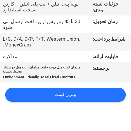
کنترل
جزئیات بسته
لوله پلی اتیلن + پت پلی اتیلن + کارتن
بندی:
سخت استاندارد
کیفیت
زمان تحویل:
30 تا 45 روز پس از پرداخت ارسال می
شود
با
شرایط پرداخت:
L/C، D/A، D/P، T/T، Western Union،
ما
MoneyGram،
تماس
قابلیت ارائه:
مذاکره
بگیرید
برجسته:
مبلمان ثابت هتل چوب جامد، مبلمان ثابت هتل دوستدار
محیط زیست
,
Environment Friendly Hotel Fixed Furniture
درخواست
نقل
بهترین قیمت
قول
نقشه
سایت