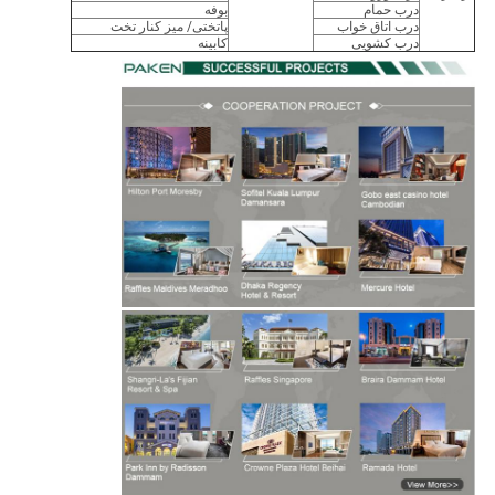
درب حمام
بوفه
درب اتاق خواب
پاتختی/ میز کنار تخت
درب کشویی
کابینه