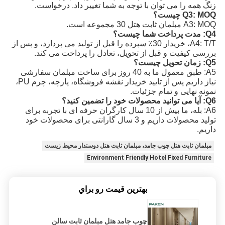
زنگ همه را می توان با توجه به شما تغییر داد. درخواست.
Q3: MOQ چیست؟
A3: MOQ مبلمان ثابت هتل 30 مجموعه است.
Q4: مدت پرداخت شما چیست؟
A4: T/T، خریدار 30٪ سپرده را قبل از تولید می پردازد، و پس از
بررسی کیفیت و قبل از تحویل، تعادل را پرداخت می کند.
Q5: زمان تحویل چیست؟
A5: طبق معمول ما به 40 روز برای ساخت مبلمان سفارشی
نیاز داریم پس از تایید خریدار نقشه فروشگاه، پارچه، چرم PU،
نمونه نهایی و تمام جزئیات.
Q6: آیا می توانید محصولات خود را تضمین کنید؟
A6: بله، ما بیش از 10 سال کارگران حرفه ای با تجربه برای
تولید محصولات داریم و 3 سال گارانتی برای محصولات خود
داریم.
مبلمان ثابت هتل چوب جامد، مبلمان ثابت هتل دوستدار محیط زیست
Environment Friendly Hotel Fixed Furniture
بهترين قيمت رو براي
چوب جامد هتل مبلمان ثابت سالن