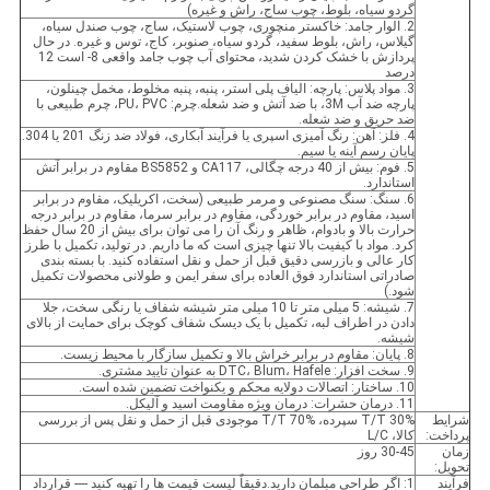
گردو سیاه، بلوط، چوب ساج، راش و غیره)
2. الوار جامد: خاکستر منچوری، چوب لاستیک، ساج، چوب صندل سیاه،
گیلاس، راش، بلوط سفید، گردو سیاه، صنوبر، کاج، توس و غیره. در حال
پردازش با خشک کردن شدید، محتوای آب چوب جامد واقعی 8- است 12
درصد
3. مواد پلاس: پارچه: الیاف پلی استر، پنبه، پنبه مخلوط، مخمل چینلون،
پارچه ضد آب 3M، با ضد آتش و ضد شعله.چرم: PU، PVC، چرم طبیعی با
ضد حریق و ضد شعله.
4. فلز: آهن: رنگ آمیزی اسپری یا فرآیند آبکاری، فولاد ضد زنگ 201 یا 304.
پایان رسم آینه یا سیم.
5. فوم: بیش از 40 درجه چگالی، CA117 و BS5852 مقاوم در برابر آتش
استاندارد.
6. سنگ: سنگ مصنوعی و مرمر طبیعی (سخت، اکریلیک، مقاوم در برابر
اسید، مقاوم در برابر خوردگی، مقاوم در برابر سرما، مقاوم در برابر درجه
حرارت بالا و بادوام، ظاهر و رنگ آن را می توان برای بیش از 20 سال حفظ
کرد. مواد با کیفیت بالا تنها چیزی است که ما داریم. در تولید، تکمیل با طرز
کار عالی و بازرسی دقیق قبل از حمل و نقل استفاده کنید. با بسته بندی
صادراتی استاندارد فوق العاده برای سفر ایمن و طولانی محصولات تکمیل
شود.)
7. شیشه: 5 میلی متر تا 10 میلی متر شیشه شفاف یا رنگی سخت، جلا
دادن در اطراف لبه، تکمیل با یک دیسک شفاف کوچک برای حمایت از بالای
شیشه.
8. پایان: مقاوم در برابر خراش بالا و تکمیل سازگار با محیط زیست.
9. سخت افزار: DTC، Blum، Hafele به عنوان تایید مشتری.
10. ساختار: اتصالات دولایه محکم و یکنواخت تضمین شده است.
11. درمان حشرات: درمان ویژه مقاومت اسید و آلیکل.
شرایط
T/T 30% سپرده، T/T 70% موجودی قبل از حمل و نقل پس از بررسی
پرداخت:
کالا، L/C
زمان
30-45 روز
تحویل:
فرآیند
1: اگر طراحی مبلمان دارید.دقیقاً لیست قیمت ها را تهیه کنید ---- قرارداد