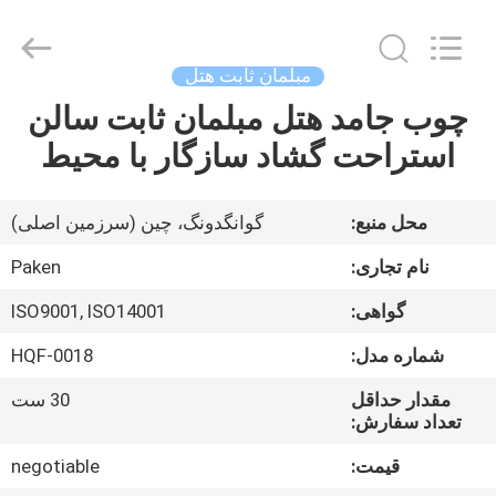
Foshan
Paken
Furniture
Co.,
Ltd..
مبلمان ثابت هتل
All
Rights
Reserved.
چوب جامد هتل مبلمان ثابت سالن
صفحه
استراحت گشاد سازگار با محیط
اصلی
محصولات
محل منبع:
گوانگدونگ، چین (سرزمین اصلی)
نام تجاری:
Paken
درباره
گواهی:
ISO9001, ISO14001
ما
شماره مدل:
HQF-0018
تور
مقدار حداقل
30 ست
تعداد سفارش:
کارخانه
قیمت:
negotiable