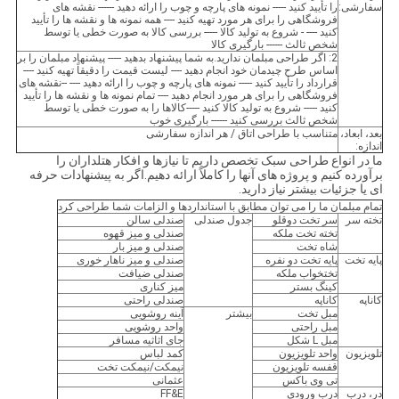
سفارشی:
را تأیید کنید ----- نمونه های پارچه و چوب را ارائه دهید ------ نقشه های
فروشگاهی را برای هر مورد تهیه کنید ---- همه نمونه ها و نقشه ها را تأیید
کنید ---- - شروع به تولید کالا ----- بررسی کالا به صورت خطی یا توسط
شخص ثالث ------ بارگیری کالا
2: اگر طراحی مبلمان ندارید.به شما پیشنهاد بدهید ----- پیشنهاد مبلمان را بر
اساس طرح چیدمان خود انجام دهید ---- لیست قیمت را دقیقاً تهیه کنید ----
قرارداد را تأیید کنید ----- نمونه های پارچه و چوب را ارائه دهید ---- --نقشه های
فروشگاهی را برای هر مورد انجام دهید ---- تمام نمونه ها و نقشه ها را تأیید
کنید ----- شروع به تولید کالا کنید -----کالاها را به صورت خطی یا توسط
شخص ثالث بررسی کنید ------ بارگیری خوب
بعد، ابعاد،
متناسب با طراحی اتاق / هر اندازه سفارشی
اندازه:
ما در انواع طراحی سبک تخصص داریم تا نیازها و افکار هتلداران را
برآورده کنیم و پروژه های آنها را کاملاً ارائه دهیم.اگر به پیشنهادات حرفه
ای یا جزئیات بیشتر نیاز دارید.
تمام مبلمان ما را می توان مطابق با استانداردها و الزامات شما طراحی کرد
تخته سر
سر تخت دوقلو
جدول صندلی
صندلی سالن
تخته تخت ملکه
صندلی و میز قهوه
شاه تخت
صندلی و میز بار
پایه تخت
پایه تخت دو نفره
صندلی و میز ناهار خوری
تختخواب ملکه
صندلی ضیافت
کینگ بستر
میز کناری
کاناپه
کاناپه
صندلی راحتی
مبل تخت
بیشتر
آینه روشویی
مبل راحتی
واحد روشویی
مبل L شکل
جای اثاثیه مسافر
تلویزیون
واحد تلویزیون
كمد لباس
قفسه تلویزیون
نیمکت/نیمکت تخت
تی وی باکس
عثمانی
در، درب
درب ورودی
FF&E