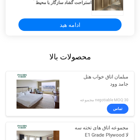
استراحت گشاد سازگار با محیط
ادامه هید
محصولات بالا
مبلمان اتاق خواب هتل
جامد وود
negotiable MOQ:30 مجموعه
تماس
مجموعه اتاق های تخته سه
لا E1 Grade Plywood