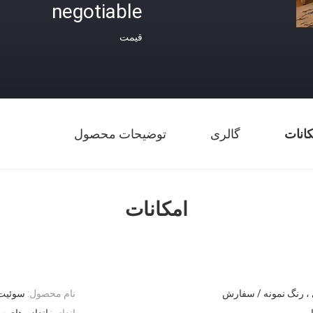
negotiable
قیمت
کانات
گالری
توضیحات محصول
امکانات
 ، رنگ نمونه / سفارش
نام محصول:
سوئیت 
اندازه:
اندازه های 