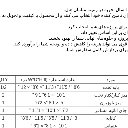
ن تامین کننده خود انتخاب می کنند و از محصول با کیفیت و تحویل به 
برای پروژه های شما انتخاب کرد.
ان بر این اساس تغییر داد.
وژه و جلوه های نهایی شما را بهبود بخشد.
وی می تواند هزینه را کاهش داده و بودجه شما را برآورده کند.
ید برای پردازش کامل سفارش شما.
مورد
اندازه استاندارد (W*D*H ft در)
QTY
پایه تخت
6'8 " / 5'11" / 3'11 "× 6'8" × 12 "
1/2
میز کنار/کنار تخت
1'10 "× 1'6" 1'9 "
2
میز تلوزیون
5 '× 1'8 "× 2'6"
1
جای اثاثیه مسافر
2'7 "× 1'10" × 1'11 "
1
کاناپه
3 ' / 3'11 " / 5'3" / 5'11 " / 6'8"
1
عثمانی
1'10 "× 1'8" × 1'6 "
1