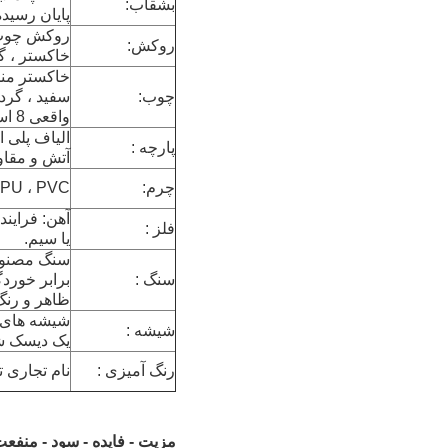
بشقاب:
پایان رسیده ا
روکش چوب 
روکش:
خاکستر ، گر
خاکستر منچ
چوب:
سفید ، گرد
واقعی 8 است.
پارچه :
آتش و مقاوم
چرم:
PU ، PVC ، چرم اصل با بازدارنده آتش و مقاوم در برابر شعله.
فلز :
یا سیم.
سنگ مصنوعی
سنگ :
برابر خوردگ
ظاهر و رنگ آن ر
شیشه :
یک دیسک شف
رنگ آمیزی :
نام تجاری تایوان "
مزیت - فایده - سود - منفعت