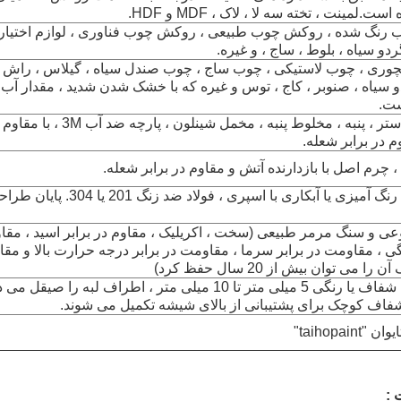
ست.لمینت ، تخته سه لا ، لاک ، MDF و HDF.
رنگ شده ، روکش چوب طبیعی ، روکش چوب فناوری ، لوازم اختیاری
دو سیاه ، بلوط ، ساج ، و غیره.
وری ، چوب لاستیکی ، چوب ساج ، چوب صندل سیاه ، گیلاس ، راش ،
و سیاه ، صنوبر ، کاج ، توس و غیره که با خشک شدن شدید ، مقدار آ
الیاف پلی استر ، پنبه ، مخلوط پنبه ، مخمل شینلون ،
 در برابر شعله.
آهن: فرایند رنگ آمیزی یا آبکاری با اسپری ، فولاد ضد زنگ 
 و سنگ مرمر طبیعی (سخت ، اکریلیک ، مقاوم در برابر اسید ، مقا
ی ، مقاومت در برابر سرما ، مقاومت در برابر درجه حرارت بالا و مقاو
ا می توان بیش از 20 سال حفظ کرد)
شیشه های شفاف یا رنگی 5 میلی متر تا 10 میلی متر ، اطراف لبه را صیقل
اف کوچک برای پشتیبانی از بالای شیشه تکمیل می شوند.
taihopaint"
 :