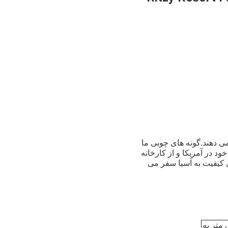
می دهند.گونه های چوبی ما
خود در آمریکا و از کارخانه
ل کیفیت به آسیا سفر می
د ملی E1 یا E0 درجه ، با ضخامت روکش 0.6 میلی متر به