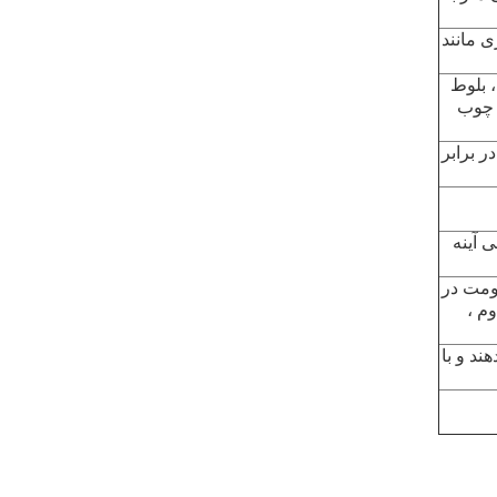
 مانند
 بلوط
ب چوب
 پارچه ضد آب 3M ، با مقاوم در برابر
201 یا 304. پایان طراحی آینه
ومت در
م ،
 می دهند و با