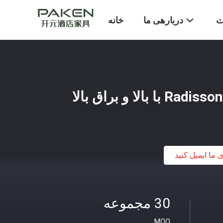
ت
دربارهی ما
خانه
ی ما ایمیل کنید
30 مجموعه
MOQ