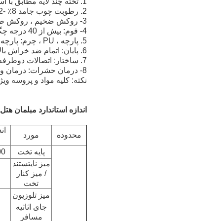
1. تخته چند لایه مطابق با استاندارد ملی درجه E1 یا E2 است.
2. رطوبت چوب جامد 8٪ -12٪ است.
3- روکش ضخیم ، روکش ضخیم ، 0.4 mm-0.6 mm است.
4- فوم: بیش از 40 درجه چگالی ، مقاوم در برابر آتش استاندارد CA117 و BS5852.
5. پارچه ، PU ، چرم: پارچه با کیفیت بالا / چرم PU (بازدارنده آتش ، 7000 مالش SR).
6. پایان: اتمام ضد خراش بالا و سازگار با محیط زیست.
7. ساختار: اتصالات دوطرفه اطمینان از سفت و یکنواختی دارند.
8- درمان حشرات: درمان ویژه ای از جلوگیری از مقاومت در برابر اسید و آلیشیکل حشرات و ضد خوردگی.
نکته: کلیه مواد و پروسه وی
اندازه استاندارد مبلمان هتل:
محدوده
مورد
پایه تخت
300
میز نایتستند
/ میز کنار
تخت
میز تلوزیون
جای اثاثیه
مسافر