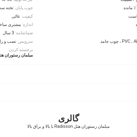
چوب پایان:
تخته سه لا / MDF 
است
کیفیت:
عالی
اندازه:
مشتری ساخت
ضمانتنامه:
3 سال
سرویس:
نصب و راه
برجسته کردن:
مبلمان رستوران هتل disson
گالری
مبلمان رستوران هتل Radisson با بالا و براق بالا