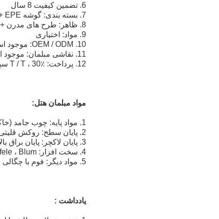
6. تضمین کیفیت 8 سال
7. بسته بندی: گوشه EPE + فوم + کارتن سخت
8. ظاهر: طرح های مدرن + ساده
9. مواد: اختیاری
10. OEM / ODM: موجود است
11. نقاشی مبلمان: موجود است
12. پرداخت: T / T ، 30٪ سپرده ، 70٪ مانده
مواد مبلمان هتل:
1. مواد پایه: چوب جامد (خاکستر / بلوط / خاکستر / راش / گردو / چوب لاستیک) و تخته سه لا E1 و MDF
2. پایان سطح: روکش قلیتی بالا / ملامین / لمینیت (فرمیکا و ویلسونارت و مارک های دیگر)
3. پایان لاکچر: پایان براق بالا (دانه نزدیک) / پایان مات (دانه نزدیک / باز)
4. سخت افزار: DTC ، Hafele ، Blum و غیره.
5. مواد دیگر: فوم با چگالی بالا ، 45kg / M³ + پارچه چینی با کیفیت خوب و چرم PU / سایرین
یادداشت :