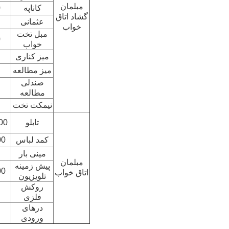
مبلمان
کاناپه
0
گشاد اتاق
عثمانی
خواب
مبل تخت
0
خواب
میز کناری
میز مطالعه
صندلی
مطالعه
نیمکت تخت
تابلو
1200
كمد لباس
400
مینی بار
مبلمان
پیش زمینه
400
اتاق خواب
تلویزیون
روکش
فلزی
درهای
ورودی