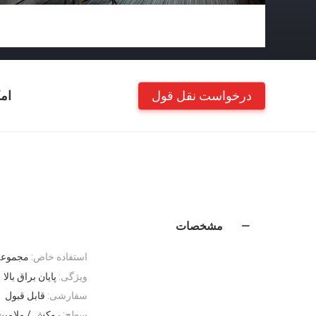
درخواست نقل قول
ام
مشخصات
استفاده خاص:
مجموعه 
ویژگی:
پایان براق بالا
سفارشی:
قابل قبول
سطح:
روکش / ملامین 