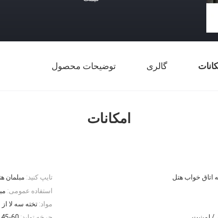
کانات
گالری
توضیحات محصول
امکانات
اتاق خواب هتل
تایپ کنید:
مبلمان هت
استفاده عمومی:
مب
مواد:
تخته سه لا از E1
/ لمینیت
چرخه تولید:
45-60 روز (مذاکره)