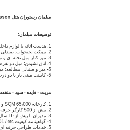
مبلمان رستوران هتل Radisson با بالا و براق بالا
توضیحات مبلمان:
1. هدست اثاثه یا لوازم داخلی
2. نیمکت تختخواب: صندلی اثاث کشی و پایه چوب جامد.
3. میز کنار مبل تخته ای و مبل تک نفره.
4. اتاق نشیمن: مبل دو نفره / میز قهوه / صندلی منفرد / میز کنار
5- میز و صندلی مطالعه: میز با سطح روکش قرمز تیره.
5- کابینت مینی بار با دو درب و بالای مرمر.
مزیت - فایده - سود - منفعت
1. کارخانه 65،000 SQM و نمایشگاه سالن 2،000 SQM
2. بیش از 500 کارگر حرفه ای
3. مدیران با بیش از 10 سال تجربه در بازار مبلمان هتل
4- گواهینامه کیفیت ISO 19001 / ISO 14001 / OHSAS 18001 / etc.
5. خدمات طراحی حرفه ای و خدمات پس از فروش