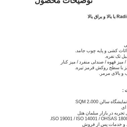
توضیحات محصول
 :