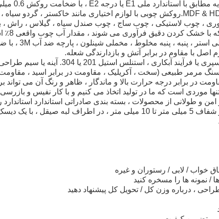
صفحه 1.Wood: تخته
وری ، چوب لاستیکی ، چوب ساج ، چوب صندل سیاه ، گیلاس ، راش ، بل
ه با خشک کردن دقیق فرآوری می شوند ، مقدار آب چوب واقعی 8٪ است
مواد 3.Plus: پارچه: الیاف 
نگ مرمر طبیعی (سخت ، آکریلیک ، مقاومت در برابر اسید ، مقاومت د
ومت در برابر درجه حرارت بالا و ماندگار ، ظاهر و رنگ آن می تواند 
بالا تنها موردی است که ما در تولید اتخاذ می کنیم و با کار نفیس و بازر
من و طولانی از محصولات ، بسته بندی صادراتی استاندارد استاندارد را
6.Glass: شیشه ای سفت و شفاف 5 میلی متر تا 10 میلی متر ، در اطراف لب
اق خواب / لابی / رستوران و غیره
ا / نمونه ها را مسخره کنید
راحی ، درباره وزن کل / تحویل کل پیشنهاد دهید
 ، تضمین کیفیت