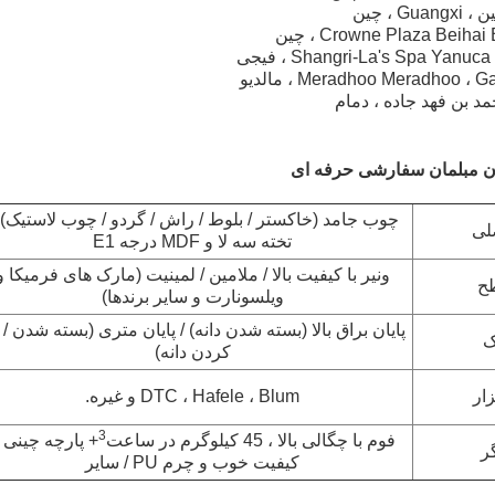
د بن فهد جاده ، دمام
چوب جامد (خاکستر / بلوط / راش / گردو / چوب لاستیک) 
لی
تخته سه لا و MDF درجه E1
ونیر با کیفیت بالا / ملامین / لمینیت (مارک های فرمیکا و
ح
ویلسونارت و سایر برندها)
پایان براق بالا (بسته شدن دانه) / پایان متری (بسته شدن / ب
ک
کردن دانه)
ار
DTC ، Hafele ، Blum و غیره.
3
فوم با چگالی بالا ، 45 کیلوگرم در ساعت
+ پارچه چینی ب
ر
کیفیت خوب و چرم PU / سایر