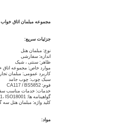
مجموعه مبلمان اتاق خواب 
جزئیات سریع:
نوع: مبلمان هتل
اندازه: سفارشی
ظاهر: سنتی ، شیک
موارد خاص: مجموعه اتاق خ
کاربرد عمومی: مبلمان تجا
سبک چوب: چوب جامد
فوم: CA117 / BS5852
خدمات: خدمات مناسب سف
گواهینامه ها: ISO9001، ISO14001، ISO18001
کلید واژه: مبلمان هتل سه گانه
مواد: