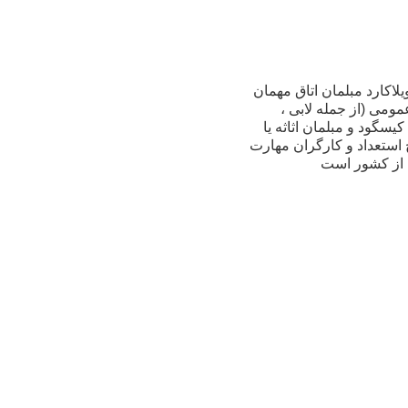
یلاکارد مبلمان اتاق مهمان
ه.دوره ، صندلی ، کاناپه ، میز ، ctc مبلمان اثاثیه عمومی (از جمله لابی ،
یسگود و مبلمان اثاثه یا
ح استعداد و کارگران مهارت
ج از کشور است