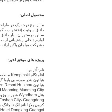
محصول اصلی:
ما از نوع درجه یک در طراحی
سالن ، رستوران ، بار ، اتاق
لوازم داخلی. پشتیبانی از ص
، شرکت مبلمان پاکن ارائه 
پروژه های موفق اخیر:
نام: آدرس:
اقامتگاه Kempinski منطقه گوانگژو Yuexiu ، گوانگژو ، گوانگدونگ ، چین
هیلتون بندر مورسبی پاپوا گین
هیلتون Huizhou Longmen Resort Huizhou ، گوانگدونگ ، چین
ndham Grand Maoming Maoming City
هتل Wyndham شهر سوژو سوژو ، جیانگ سو ، چین
 Foshan City، Guangdong
کرون پلازا نانچانگ نانچانگ 
aza Hotel Dongxing Guangxi