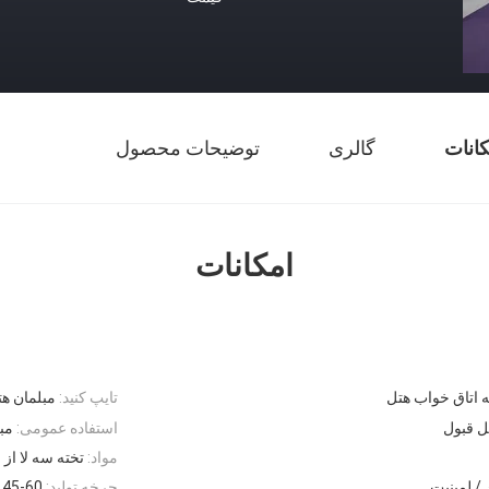
کانات
گالری
توضیحات محصول
امکانات
اتاق خواب هتل
تایپ کنید:
مبلمان هت
ل قبول
استفاده عمومی:
مب
مواد:
تخته سه لا از E1
/ لمینیت
چرخه تولید:
45-60 روز (مذاکره)