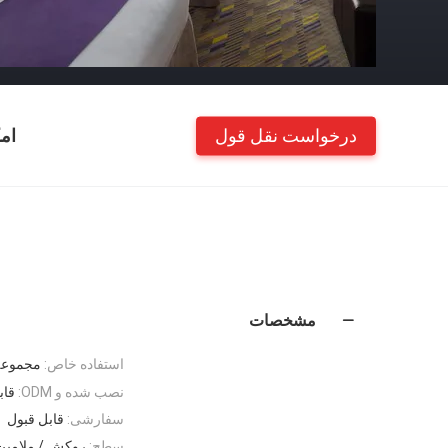
درخواست نقل قول
ام
مشخصات
استفاده خاص:
مجموعه 
نصب شده و ODM:
قاب
سفارشی:
قابل قبول
سطح:
روکش / ملامین 