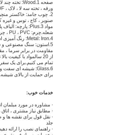
ورقه ، تخته سه لا ، لاک ، MDF & HDF.روکش چوبی با لوازم اختیاری مانند خاکستر ، گردو سیاه ، بلوط ، چوب ساج و غیره)
2. چوب جامد: خاکستر منچ
صنوبر ، کاج ، توس و غیره ک
شعله.چرم: PU ، PVC ، چرم اصل با مقاوم در برابر آتش و بازدارندگی شعله.
4.Metal: Iron: رنگ آمیزی اسپری یا فرآیند آبکاری ، استنلس استیل 201 یا 304. آینه یا سیم طراحی انتهایی.
5.استون: سنگ مصنوعی و س
مقاومت در برابر سرما ، مقا
از 20 سالمواد با کیفیت 
تمام می کنیم.برای یک سفر ا
برای حمایت از بالای شیشه.
خدمات خوب:
· مشاوره در مورد مبلمان ات
· مطابق نیاز مشتری ، اتاق ه
· نقل قول برای نقشه ها و ط
جلد
· راهنمای نصب را ارائه دهید
· خدمات پس از فروش خوب