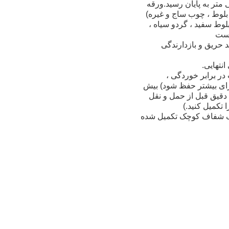
 چند لایه مطابق با استاندارد ملی E1 یا درجه E2 ، با ضخامت روکش 0.6 میلی متر به پایان رسید.ورقه
وط سفید ، گردو سیاه ،
پلی استر ، پنبه ، پنبه مخلوط ، مخملی شینلون ، پارچه ضد آب 3M ، با ضد حریق و بازدارندگی
ر برابر خوردگی ،
برای بیشتر حفظ شود)
بیش
سی دقیق قبل از حمل و نقل
 تکمیل کنید.)
ه صیقل ، با یک دیسک شفاف کوچک تکمیل شده