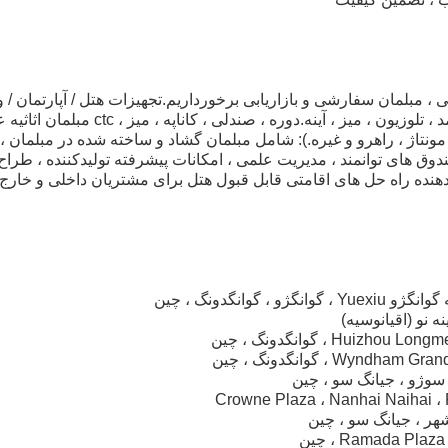
 ، مبلمان سفارشی و بازاریابی برخورداریم.تجهیزات هتل / آپارتمان / و
، اتاق سوئیت (تختخواب ، کمد ، تلوزیون ، میز ، آین
 مونتاژ ، راهرو و غیره.): شامل مبلمان گشاد و ساخته شده در مبلمان ، ک
ندوق های توانمند ، مدیریت علمی ، امکانات پیشرفته تولیدکننده ، طرا
دهنده راه حل های اقامتی قابل قبول هتل برای مشتریان داخلی و خار
ه نو (اقیانوسیه)
Wy ، گوانگدونگ ، چین
Crowne Plaza ، Nanhai Naihai ،
شهر ، جیانگ سو ، چین
Ramada Pl ، چین