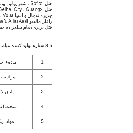
هتل Sofitel ، شهر یولین یولین ، Guangxi ، چین
هتل Crowne Plaza Beihai Beihai City ، Guangxi ، چین
جزیره توچال و اسپا Shangri-La's Spa Yanuca ، Voua ، فیجی
رافلز مالدیو Meradhoo Meradhoo ، Gaafu Alifu Atoll ، مالدیو
هتل بریره دمام شاهزاده محم
3-5 ستاره تولید کننده مبلمان مبلمان سفارشی حرفه ای
1
مادهء اص
2
مواد سط
3
پایان لا
4
سخت افز
5
مواد دیگ